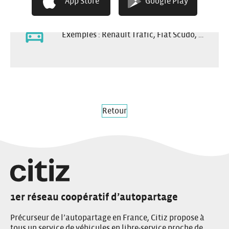
Grand coffre
App Store
Google Play
Exemples : Renault Trafic, Fiat Scudo, …
Retour
1er réseau coopératif d’autopartage
Précurseur de l’autopartage en France, Citiz propose à
tous un service de véhicules en libre-service proche de