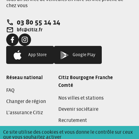
chez vous
03 80 55 14 14
Téléphone:
bfc@citiz.fr
Adresse e-mail:
Facebook:
Instagram:
App Store
Google Play
Réseau national
Citiz Bourgogne Franche
Comté
FAQ
Nos villes et stations
Changer de région
Devenir sociétaire
L’assurance Citiz
Recrutement
Ce site utilise des cookies et vous donne le contrôle sur ceux
que vous souhaitez activer