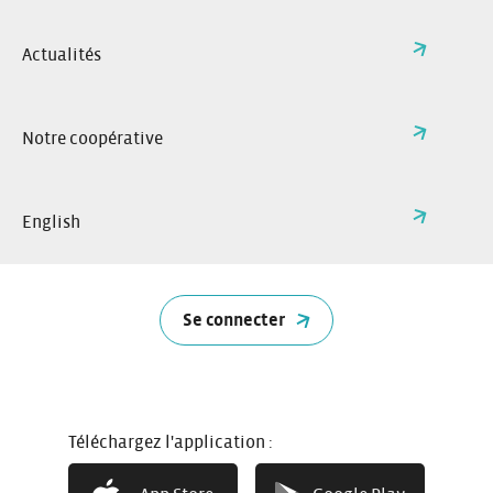
Je réserve
Actualités
Réservez à l’avance ou à la
dernière minute. Sélectionnez la
voiture de votre choix sur internet
Notre coopérative
ou via l’application Citiz.
English
Se connecter
Téléchargez l'application :