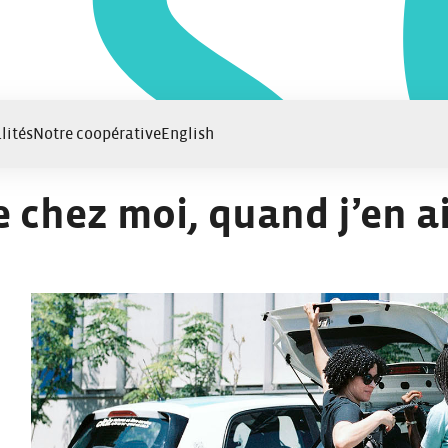
lités
Notre coopérative
English
 chez moi, quand j’en ai
s