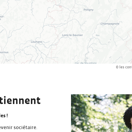
© les con
utiennent
es !
evenir sociétaire.