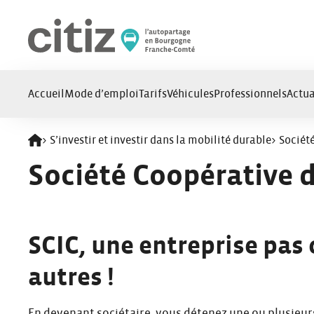
Panneau de gestion des cookies
Accueil
Mode d’emploi
Tarifs
Véhicules
Professionnels
Actua
>
S’investir et investir dans la mobilité durable​
>
Société
Retour à l'accueil
Société Coopérative d’
SCIC, une entreprise pas
autres !​
En devenant sociétaire, vous détenez une ou plusieurs