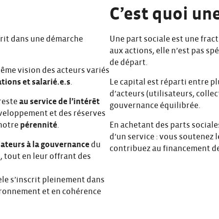
C’est quoi une
crit dans une démarche
Une part sociale est une frac
aux actions, elle n’est pas sp
de départ.
me vision des acteurs variés
tions et salarié.e.s
.
Le capital est réparti entre p
d’acteurs (utilisateurs, collec
 reste
au service de l’intérêt
gouvernance équilibrée.
éveloppement et des réserves
notre
pérennité
.
En achetant des parts social
d’un service : vous soutenez
sateurs à la gouvernance
du
contribuez au financement de
, tout en leur offrant des
èle s’inscrit pleinement dans
vironnement et en cohérence