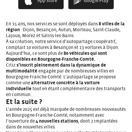
App Store
Google Play
L’autopartage au cœur de la
démarche de multimodalité
En 15 ans, nos services se sont déployés dans
8 villes de la
région
: Dijon, Besançon, Autun, Morteau, Saint-Claude,
Lajoux, Morez et Salins-les-Bains.
À sa création, notre service d’autopartage coopératif,
comptait 10 voitures à Besançon et 13 voitures à Dijon.
Aujourd’hui, ce sont plus de
80 véhicules qui sont
disponibles en Bourgogne-Franche-Comté.
Citiz
s’inscrit pleinement dans la dynamique de
multimodalité
engagée par de nombreuses villes en
Bourgogne-Franche-Comté. L’autopartage se propose
comme une
alternative concrète à la voiture
individuelle
tout en étant complémentaire des transports
en commun.
Et la suite ?
L’année 2025 est déjà marquée de nombreuses nouveautés
en Bourgogne-Franche-Comté, notamment avec
l’ouverture de
4 nouvelles stations
, dont 2 implantées
dans de nouvelles villes.